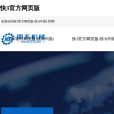
快3官方网页版
欢迎访问快3官方网页版-快3(中国) 官网!
快3官方网页版-快3(中国)
快3官方网页版-快3(中国)
快3官方网页版-快3(中国)
快3官方网页版-快3(中国
公司简介
公司环境
公司荣誉
快3官方网页版
生产实力
联系我们
公司简介
公司环境
公司荣誉
快3官方网页版
生产实力
新闻资讯
联系我们
联系我们
在线地图
行业新闻
联系我们
快3官方网页版
在线地图