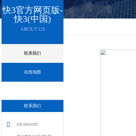
快3官方网页版-
快3(中国)
ABOUT US
联系我们
在线地图
联系我们

028-84824285