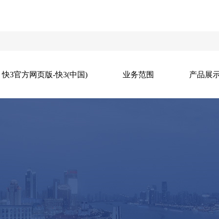
3(中国)
快3官方网页版-快3(中国)
业务范围
快3官方网页版-快3(中国)
业务范围
产品展
公司简介
机械加工
公司环境
钣金&焊接件加工
公司荣誉
快3官方网页版
生产实力
公司简介
机械加工
阀门
公司环境
钣金&焊接件加工
轴
公司荣誉
模具
快3官方网页版
螺柱、螺
生产实力
缸体
法兰
管卡
滤网
油箱
支架