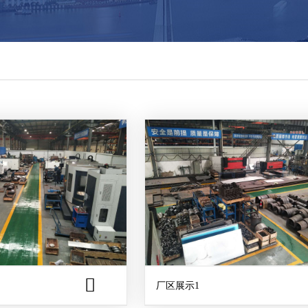

厂区展示1