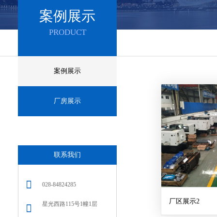
案例展示
PRODUCT
案例展示
厂房展示
联系我们

028-84824285
厂区展示2
星光西路115号1幢1层
