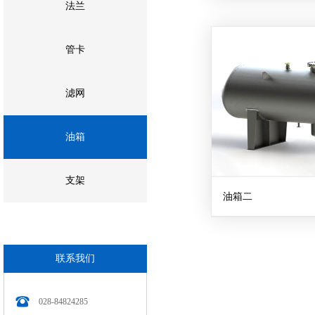
法兰
管卡
滤网
油箱
支架
油箱二
联系我们

028-84824285