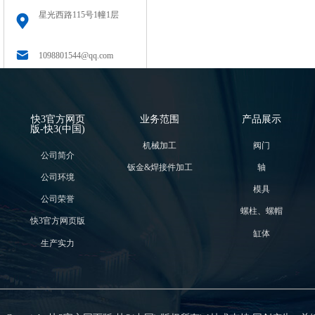
星光西路115号1幢1层


1098801544@qq.com
快3官方网页
业务范围
产品展示
版-快3(中国)
机械加工
阀门
公司简介
钣金&焊接件加工
轴
公司环境
模具
公司荣誉
螺柱、螺帽
快3官方网页版
缸体
生产实力