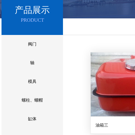
产品展示
PRODUCT
阀门
轴
模具
螺柱、螺帽
缸体
油箱三