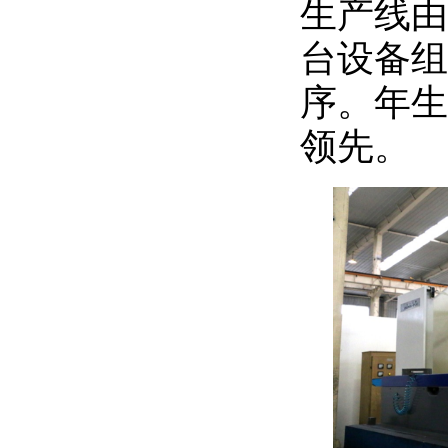
生产线由
台设备组
序。年生
领先。