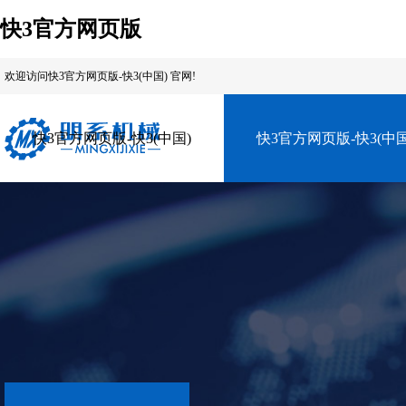
快3官方网页版
欢迎访问快3官方网页版-快3(中国) 官网!
快3官方网页版-快3(中国)
快3官方网页版-快3(中国)
快3官方网页版-快3(中国)
快3官方网页版-快3(中国
公司简介
公司环境
公司荣誉
快3官方网页版
生产实力
联系我们
公司简介
公司环境
公司荣誉
快3官方网页版
生产实力
新闻资讯
联系我们
联系我们
在线地图
行业新闻
联系我们
快3官方网页版
在线地图