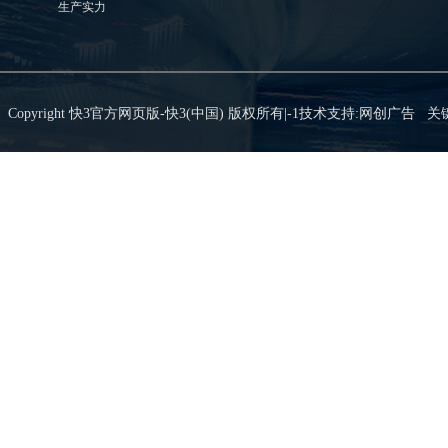
生产实力
Copyright 快3官方网页版-快3(中国) 版权所有|-1技术支持:网创广告 