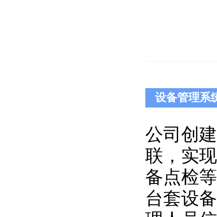
设备管理系
公司创建
联，实现
备点检等
台套设备