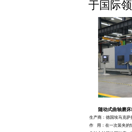
于国际领
随动式曲轴磨床P
生产商：德国埃马克萨
作 用：在一次装夹的