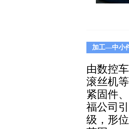
加工—中小
由数控车
滚丝机等
紧固件、
福公司引
级，形位