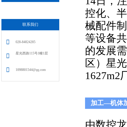
14日，
控化、半
械配件制
联系我们
等设备共

028-84824285
的发展需
星光西路115号1幢1层

区）星光

1098801544@qq.com
1627
加工—机体
由数控龙