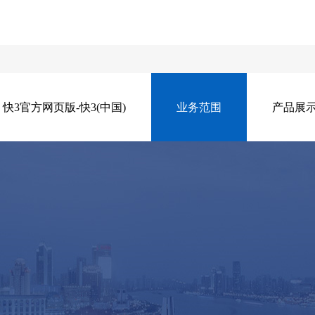
3(中国)
快3官方网页版-快3(中国)
业务范围
快3官方网页版-快3(中国)
业务范围
产品展
公司简介
机械加工
公司环境
钣金&焊接件加工
公司荣誉
快3官方网页版
生产实力
公司简介
机械加工
阀门
公司环境
钣金&焊接件加工
轴
公司荣誉
模具
快3官方网页版
螺柱、螺
生产实力
缸体
法兰
管卡
滤网
油箱
支架