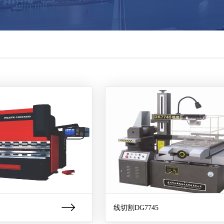

线切割DG7745