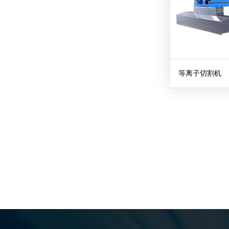
等离子切割机