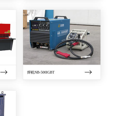


焊机NB-500IGBT