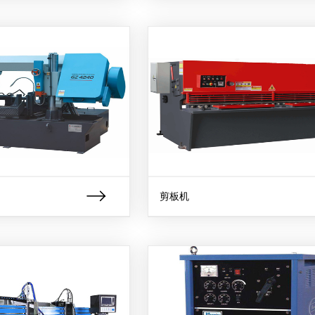

剪板机