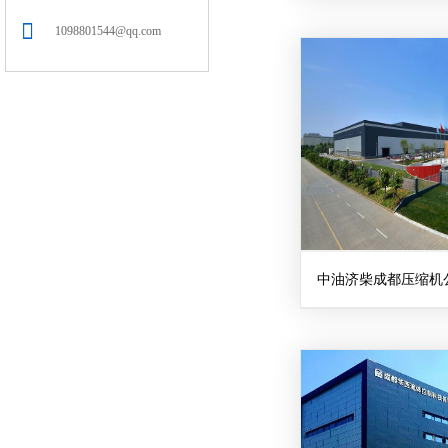

1098801544@qq.com
中油济柴成都压缩机