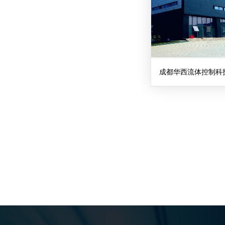
成都华西流体控制科