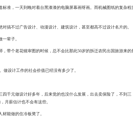
道标准，一天到晚对着台黑漆漆的电脑屏幕画呀画。而机械图纸的复杂程
绝对搞不过广告设计、动漫设计、建筑设计，甚至都高不过设计名片的。
做一辈子。
师，带个老花镜审图的时候，总不会比那此50岁的拆迁农民出国旅游来的
已。做设计工作的社会价值已经没有多少了。
三四千元做设计好多年，后来觉的也没什么发展，出去卖保险了，不到三
的，月薪估计也不会有这些。
人材能做的住冷板凳了。