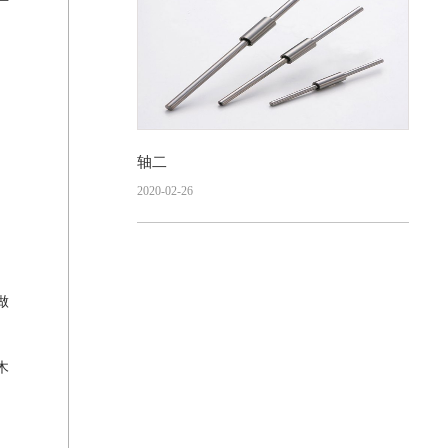
轴二
2020-02-26
做
木