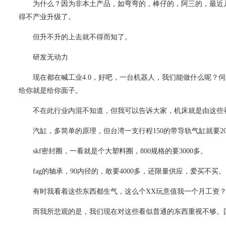
为什么？因为非本土产品，如弯弯的，棒仔的，阿三的，最近
得不产业升级了。
但升不升的上去就不得而知了。
研发无动力
现在都在喊工业4.0，好吧，一台机器人，我们能做什么呢？
给你就是给你面子。
不在此行业内混不知道，但我可以告诉大家，机床就是由这些
汽缸，多简单的原理，但台湾一支行程150的带导轨气缸就要20
skf密封圈，一看就是个大塑料圈，800规格的要3000多。
fag的轴承，90内径的，敢要4000多，还限量供应，爱买不买。
有时我看着这些东西都生气，这么个XX玩意值我一个月工资
而我所悲观的是，我们现在对这些看似普通的东西重视不够。