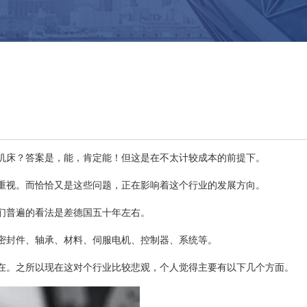
机床？答案是，能，肯定能！但这是在不太计较成本的前提下。
重视。而恰恰又是这些问题，正在影响着这个行业的发展方向。
们普遍的看法是差德国五十年左右。
密封件、轴承、材料、伺服电机、控制器、系统等。
在。之所以现在这对个行业比较悲观，个人觉得主要有以下几个方面。