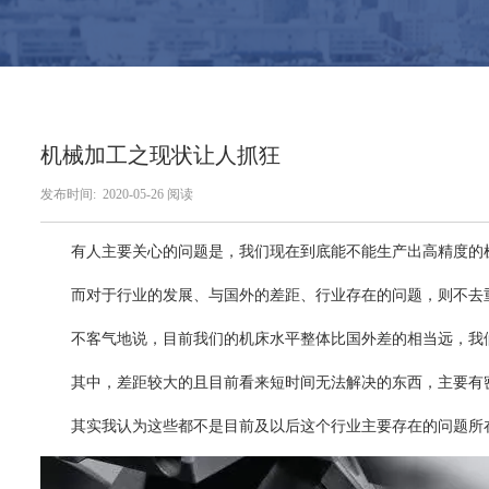
机械加工之现状让人抓狂
发布时间: 2020-05-26 阅读
有人主要关心的问题是，我们现在到底能不能生产出高精度的
而对于行业的发展、与国外的差距、行业存在的问题，则不去
不客气地说，目前我们的机床水平整体比国外差的相当远，我
其中，差距较大的且目前看来短时间无法解决的东西，主要有
其实我认为这些都不是目前及以后这个行业主要存在的问题所