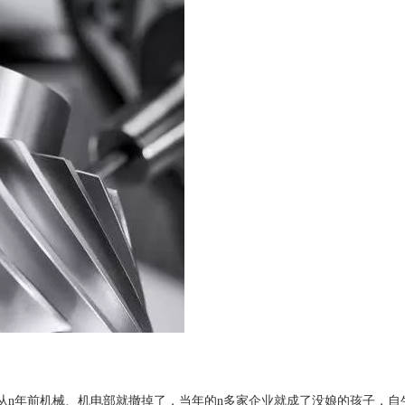
从n年前机械、机电部就撤掉了，当年的n多家企业就成了没娘的孩子，自