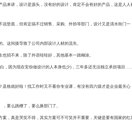
产品来讲，设计是源头，没有好的设计，肯定不会有好的产品，这是人人
不说垫底，但肯定搞不过销售、采购、外协等部门，设计又是清水衙门一
的。这间接导致了公司内部设计人材的流失。
生也招不来，除了外语哇哇好，其他基本一踏糊涂。
明白，因为现在安份做设计的人本身也少)，三年多还无法独立承担项目…
？及格就好啦！找工作时又不看你专业课，有没有四六级才是企业最关心
），要么跳槽了，要么换部门了。
方案，真是哭笑不得，其实方案可不可笑并不重要，关键是要有国家的红