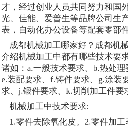
才，经过创业人员共同努力和国
光、佳能、爱普生等品牌公司生
表，自动化办公设备等配套零部
成都机械加工哪家好？成都机
介绍机械加工中都有哪些技术要
诸如：a.一般技术要求、b.热处理
e.装配要求、f.铸件要求、g.涂装
求、j.锻件要求、k.切削加工件要
机械加工中技术要求:
1.零件去除氧化皮。2.零件加