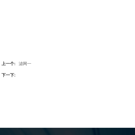
上一个:
滤网一
下一下: