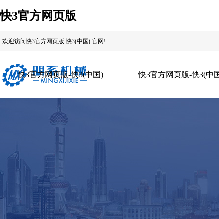
快3官方网页版
欢迎访问快3官方网页版-快3(中国) 官网!
快3官方网页版-快3(中国)
快3官方网页版-快3(中国)
快3官方网页版-快3(中国)
快3官方网页版-快3(中国
公司简介
公司环境
公司荣誉
快3官方网页版
生产实力
联系我们
公司简介
公司环境
公司荣誉
快3官方网页版
生产实力
新闻资讯
联系我们
联系我们
在线地图
行业新闻
联系我们
快3官方网页版
在线地图